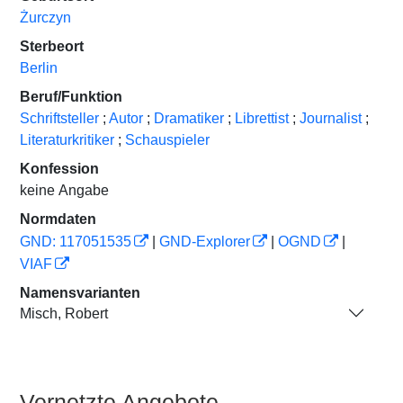
Żurczyn
Sterbeort
Berlin
Beruf/Funktion
Schriftsteller
;
Autor
;
Dramatiker
;
Librettist
;
Journalist
;
Literaturkritiker
;
Schauspieler
Konfession
keine Angabe
Normdaten
GND: 117051535
|
GND-Explorer
|
OGND
|
VIAF
Namensvarianten
Misch, Robert
Vernetzte Angebote