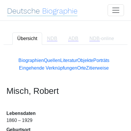
Deutsche
Biographie
Übersicht
NDB
ADB
NDB
-online
Biographien
Quellen
Literatur
Objekte
Porträts
Eingehende Verknüpfungen
Orte
Zitierweise
Misch, Robert
Lebensdaten
1860 – 1929
Geburtsort