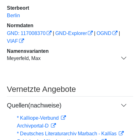
Sterbeort
Berlin
Normdaten
GND: 117008370
|
GND-Explorer
|
OGND
|
VIAF
Namensvarianten
Meyerfeld, Max
Vernetzte Angebote
Quellen(nachweise)
* Kalliope-Verbund
Archivportal-D
* Deutsches Literaturarchiv Marbach - Kallías