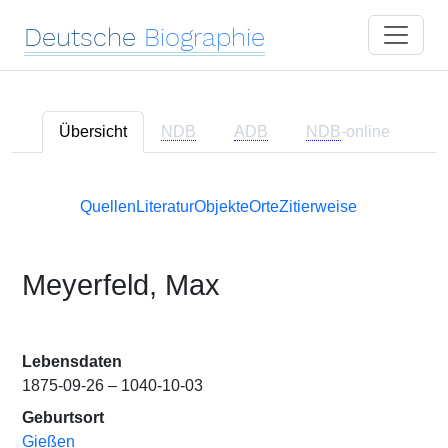
Deutsche
Biographie
Übersicht
NDB
ADB
NDB
-online
Quellen
Literatur
Objekte
Orte
Zitierweise
Meyerfeld, Max
Lebensdaten
1875-09-26 – 1040-10-03
Geburtsort
Gießen