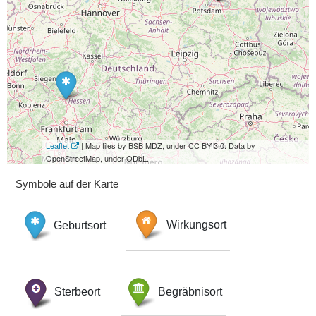
Leaflet
| Map tiles by BSB MDZ, under CC BY 3.0. Data by
OpenStreetMap, under ODbL.
Symbole auf der Karte
Geburtsort
Wirkungsort
Sterbeort
Begräbnisort