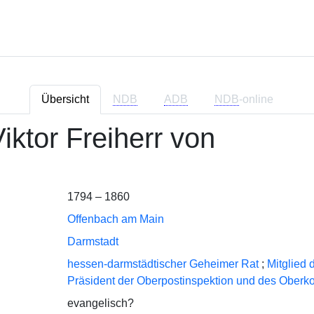
Übersicht
NDB
ADB
NDB
-online
iktor Freiherr von
1794 – 1860
Offenbach am Main
Darmstadt
hessen-darmstädtischer Geheimer Rat
;
Mitglied 
Präsident der Oberpostinspektion und des Oberk
evangelisch?