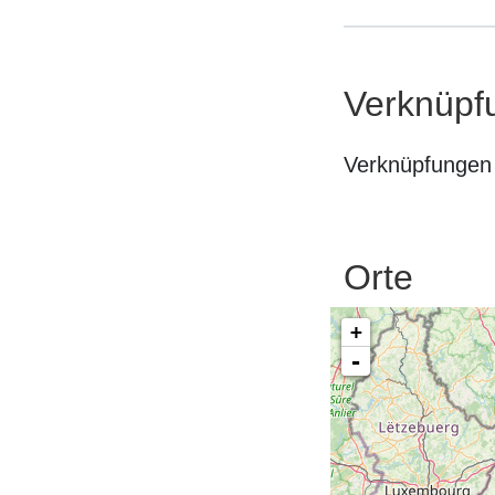
Verknüpf
Verknüpfungen 
Orte
+
-