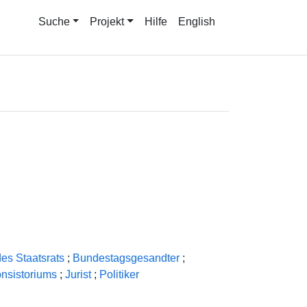
Suche
Projekt
Hilfe
English
des Staatsrats
;
Bundestagsgesandter
;
onsistoriums
;
Jurist
;
Politiker