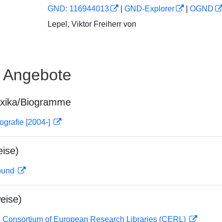
GND: 116944013
|
GND-Explorer
|
OGND
Lepel, Viktor Freiherr von
e Angebote
exika/Biogramme
ografie [2004-]
ise)
rbund
eise)
 Consortium of European Research Libraries (CERL)