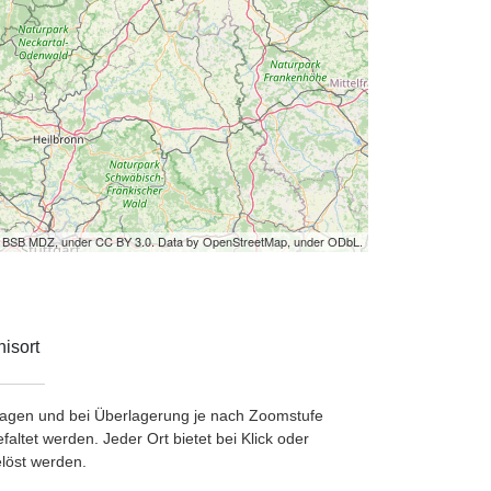
by BSB MDZ, under CC BY 3.0. Data by OpenStreetMap, under ODbL.
isort
etragen und bei Überlagerung je nach Zoomstufe
ltet werden. Jeder Ort bietet bei Klick oder
löst werden.