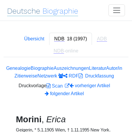
Deutsche
Biographie
Übersicht
NDB
18 (1997)
ADB
NDB
-online
Genealogie
Biographie
Auszeichnungen
Literatur
Autor/in
Zitierweise
Netzwerk
RDF
Druckfassung
Druckvorlage
vorheriger Artikel
Scan
folgender Artikel
Morini
,
Erica
Geigerin,
*
5.1.1905 Wien,
†
1.11.1995 New York.