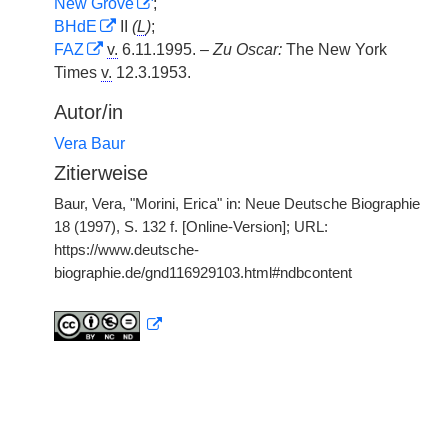
New Grove
;
BHdE
II
(
L
)
;
FAZ
v.
6.11.1995. –
Zu Oscar:
The New York
Times
v.
12.3.1953.
Autor/in
Vera Baur
Zitierweise
Baur, Vera, "Morini, Erica" in: Neue Deutsche Biographie
18 (1997), S. 132 f. [Online-Version]; URL:
https://www.deutsche-
biographie.de/gnd116929103.html#ndbcontent