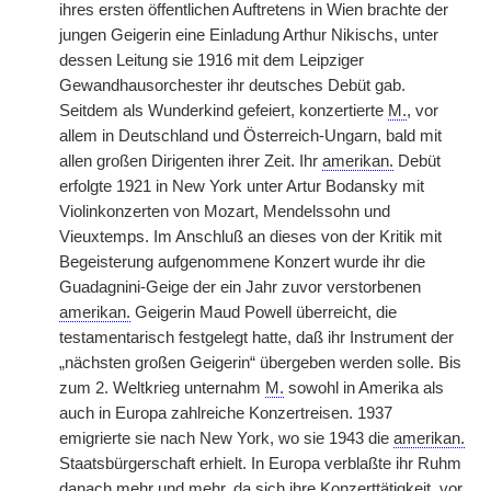
ihres ersten öffentlichen Auftretens in Wien brachte der
jungen Geigerin eine Einladung Arthur Nikischs, unter
dessen Leitung sie 1916 mit dem Leipziger
Gewandhausorchester ihr deutsches Debüt gab.
Seitdem als Wunderkind gefeiert, konzertierte
M.
, vor
allem in Deutschland und Österreich-Ungarn, bald mit
allen großen Dirigenten ihrer Zeit. Ihr
amerikan.
Debüt
erfolgte 1921 in New York unter Artur Bodansky mit
Violinkonzerten von Mozart, Mendelssohn und
Vieuxtemps. Im Anschluß an dieses von der Kritik mit
Begeisterung aufgenommene Konzert wurde ihr die
Guadagnini-Geige der ein Jahr zuvor verstorbenen
amerikan.
Geigerin Maud Powell überreicht, die
testamentarisch festgelegt hatte, daß ihr Instrument der
„nächsten großen Geigerin“ übergeben werden solle. Bis
zum 2. Weltkrieg unternahm
M.
sowohl in Amerika als
auch in Europa zahlreiche Konzertreisen. 1937
emigrierte sie nach New York, wo sie 1943 die
amerikan.
Staatsbürgerschaft erhielt. In Europa verblaßte ihr Ruhm
danach mehr und mehr, da sich ihre Konzerttätigkeit, vor