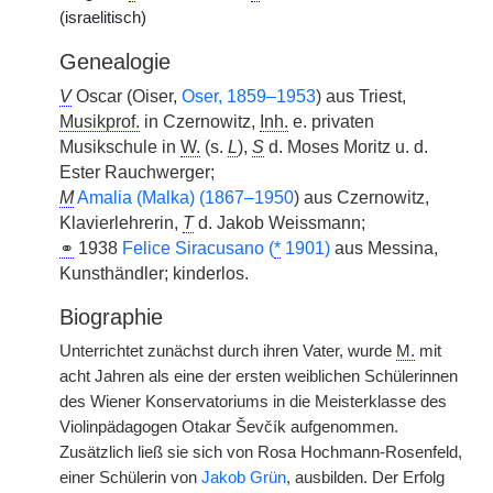
(israelitisch)
Genealogie
V
Oscar (Oiser,
Oser, 1859–1953
) aus Triest,
Musikprof.
in Czernowitz,
Inh.
e. privaten
Musikschule in
W.
(s.
L
),
S
d. Moses Moritz u. d.
Ester Rauchwerger;
M
Amalia (Malka) (1867–1950
) aus Czernowitz,
Klavierlehrerin,
T
d. Jakob Weissmann;
⚭
1938
Felice Siracusano (
*
1901)
aus Messina,
Kunsthändler; kinderlos.
Biographie
Unterrichtet zunächst durch ihren Vater, wurde
M.
mit
acht Jahren als eine der ersten weiblichen Schülerinnen
des Wiener Konservatoriums in die Meisterklasse des
Violinpädagogen Otakar Ševčík aufgenommen.
Zusätzlich ließ sie sich von Rosa Hochmann-Rosenfeld,
einer Schülerin von
Jakob Grün
, ausbilden. Der Erfolg