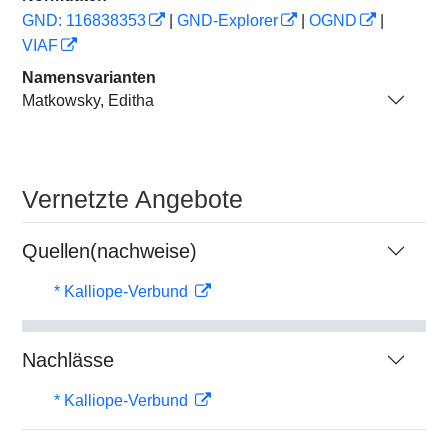
GND: 116838353
|
GND-Explorer
|
OGND
|
VIAF
Namensvarianten
Matkowsky, Editha
Vernetzte Angebote
Quellen(nachweise)
* Kalliope-Verbund
Nachlässe
* Kalliope-Verbund