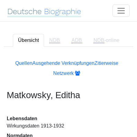
Deutsche
Biographie
Übersicht
NDB
ADB
NDB
-online
Quellen
Ausgehende Verknüpfungen
Zitierweise
Netzwerk
Matkowsky, Editha
Lebensdaten
Wirkungsdaten 1913-1932
Normdaten