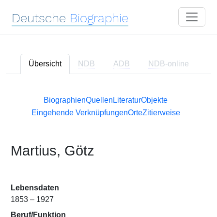
Deutsche
Biographie
Übersicht
NDB
ADB
NDB
-online
Biographien
Quellen
Literatur
Objekte
Eingehende Verknüpfungen
Orte
Zitierweise
Martius, Götz
Lebensdaten
1853 – 1927
Beruf/Funktion