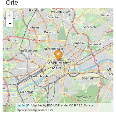
Orte
+
-
Leaflet
| Map tiles by BSB MDZ, under CC BY 3.0. Data by
OpenStreetMap, under ODbL.