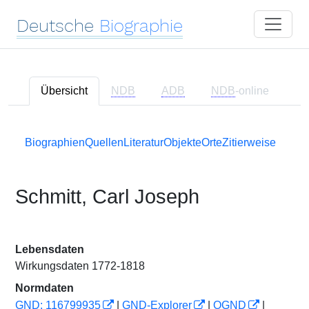
Deutsche
Biographie
Übersicht
NDB
ADB
NDB
-online
Biographien
Quellen
Literatur
Objekte
Orte
Zitierweise
Schmitt, Carl Joseph
Lebensdaten
Wirkungsdaten 1772-1818
Normdaten
GND: 116799935
|
GND-Explorer
|
OGND
|