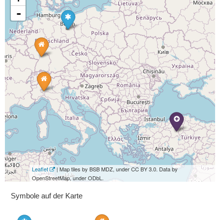
-
Leaflet
| Map tiles by BSB MDZ, under CC BY 3.0. Data by
OpenStreetMap, under ODbL.
Symbole auf der Karte