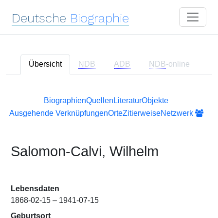
Deutsche
Biographie
Übersicht
NDB
ADB
NDB
-online
Biographien
Quellen
Literatur
Objekte
Ausgehende Verknüpfungen
Orte
Zitierweise
Netzwerk
Salomon-Calvi, Wilhelm
Lebensdaten
1868-02-15 – 1941-07-15
Geburtsort