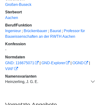
Großen-Buseck
Sterbeort
Aachen
Beruf/Funktion
Ingenieur
;
Brückenbauer
;
Baurat
;
Professor für
Bauwissenschaften an der RWTH Aachen
Konfession
-
Normdaten
GND: 116675071
|
GND-Explorer
|
OGND
|
VIAF
Namensvarianten
Heinzerling, J. G. E.
Vernetzte Angebote