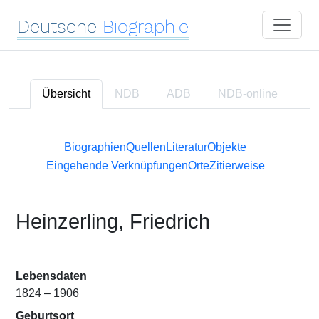
Deutsche
Biographie
Übersicht
NDB
ADB
NDB
-online
Biographien
Quellen
Literatur
Objekte
Eingehende Verknüpfungen
Orte
Zitierweise
Heinzerling, Friedrich
Lebensdaten
1824 – 1906
Geburtsort