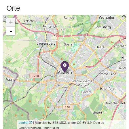
Orte
+
-
Leaflet
| Map tiles by BSB MDZ, under CC BY 3.0. Data by
OpenStreetMap, under ODbL.