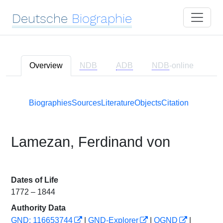
Deutsche
Biographie
Overview
NDB
ADB
NDB
-online
Biographies
Sources
Literature
Objects
Citation
Lamezan, Ferdinand von
Dates of Life
1772 – 1844
Authority Data
GND: 116653744
|
GND-Explorer
|
OGND
|