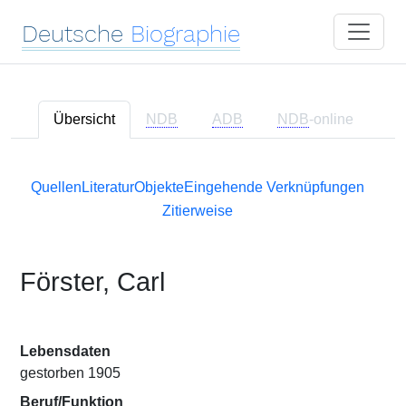
Deutsche
Biographie
Übersicht
NDB
ADB
NDB
-online
Quellen
Literatur
Objekte
Eingehende Verknüpfungen
Zitierweise
Förster, Carl
Lebensdaten
gestorben 1905
Beruf/Funktion