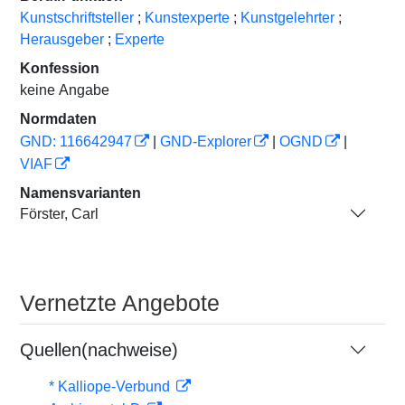
Kunstschriftsteller
;
Kunstexperte
;
Kunstgelehrter
;
Herausgeber
;
Experte
Konfession
keine Angabe
Normdaten
GND: 116642947
|
GND-Explorer
|
OGND
|
VIAF
Namensvarianten
Förster, Carl
Vernetzte Angebote
Quellen(nachweise)
* Kalliope-Verbund