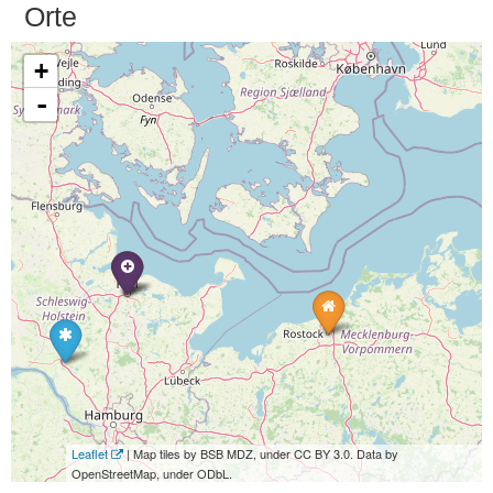
Orte
+
-
Leaflet
| Map tiles by BSB MDZ, under CC BY 3.0. Data by
OpenStreetMap, under ODbL.