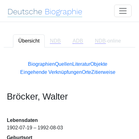
Deutsche
Biographie
Übersicht
NDB
ADB
NDB
-online
Biographien
Quellen
Literatur
Objekte
Eingehende Verknüpfungen
Orte
Zitierweise
Bröcker, Walter
Lebensdaten
1902-07-19 – 1992-08-03
Geburtsort