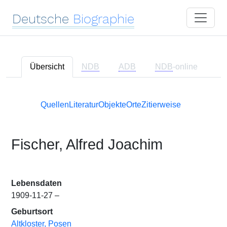
Deutsche
Biographie
Übersicht
NDB
ADB
NDB
-online
Quellen
Literatur
Objekte
Orte
Zitierweise
Fischer, Alfred Joachim
Lebensdaten
1909-11-27 –
Geburtsort
Altkloster, Posen