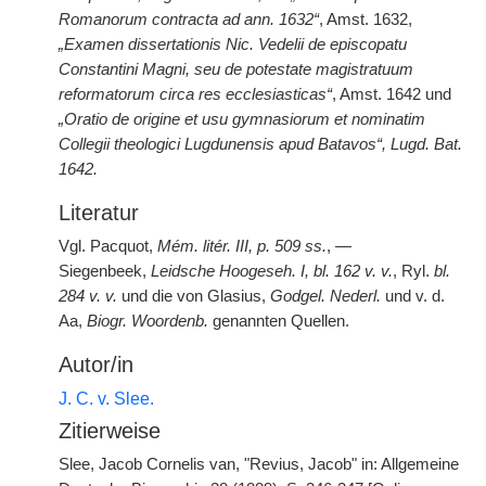
Romanorum contracta ad ann. 1632“
, Amst. 1632,
„Examen dissertationis Nic. Vedelii de episcopatu
Constantini Magni, seu de potestate magistratuum
reformatorum circa res ecclesiasticas“
, Amst. 1642 und
„Oratio de origine et usu gymnasiorum et nominatim
Collegii theologici Lugdunensis apud Batavos“, Lugd. Bat.
1642.
Literatur
Vgl. Pacquot,
Mém. litér. III, p. 509 ss.
, —
Siegenbeek,
Leidsche Hoogeseh. I, bl. 162 v. v.
, Ryl.
bl.
284 v. v.
und die von Glasius,
Godgel. Nederl.
und v. d.
Aa,
Biogr. Woordenb.
genannten Quellen.
Autor/in
J. C. v. Slee.
Zitierweise
Slee, Jacob Cornelis van, "Revius, Jacob" in: Allgemeine