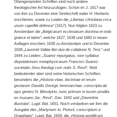
Obengenannten Schriften sind noch andere
theologischer Art hinzuzufügen. Schon im J. 1617 war
von ihm zu Deventer eine Streitschrift wider H. Herberts
erschienen, sowie zu Leiden die
„Libertas christiana circa
usum capellitii defensa“
(1617). Nun folgten 1623 zu
Amsterdam die
„Belgicarum ecclesiarum doctrina et ordo
graece et latine“
, welche 1627, 1638 und 1660 in neuen
Auflagen erschien; 1630 zu Amsterdam und in Deventer
1638
„Laurentii Vallae libri duo de collatione N. Test.“
und
1644 zu Leiden:
„Suarez repurgatus, sive syllabus
disputationum metaphysicarum Francisci Suarez:
societatis Jesu theologi cum notis S. Revii“.
Weit
bedeutender aber sind seine historischen Schriften,
besonders die
„Historia vitae, doctrinae et rerum
gestarum Davidis Georgii, heresiarchae, conscripta ab
ejus genero N. Blesdykio, nunc primum in lucem prodita
ex musaeo Jac. Revii“, Dav.
1642 und
„Daventria
illustrata“, Lugd. Bat.
1651. Noch verdanken wir ihm die
Ausgabe des
„Martyrium Io. Pistorii, conscriptum a
Gnaphaeo“, Lugd. Bat. 1659
, die
„Historia pontificum