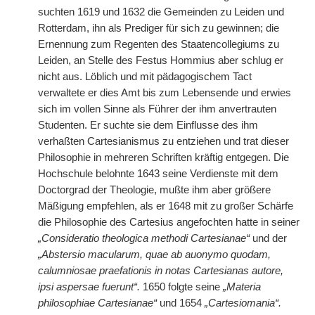
suchten 1619 und 1632 die Gemeinden zu Leiden und
Rotterdam, ihn als Prediger für sich zu gewinnen; die
Ernennung zum Regenten des Staatencollegiums zu
Leiden, an Stelle des Festus Hommius aber schlug er
nicht aus. Löblich und mit pädagogischem Tact
verwaltete er dies Amt bis zum Lebensende und erwies
sich im vollen Sinne als Führer der ihm anvertrauten
Studenten. Er suchte sie dem Einflusse des ihm
verhaßten Cartesianismus zu entziehen und trat dieser
Philosophie in mehreren Schriften kräftig entgegen. Die
Hochschule belohnte 1643 seine Verdienste mit dem
Doctorgrad der Theologie, mußte ihm aber größere
Mäßigung empfehlen, als er 1648 mit zu großer Schärfe
die Philosophie des Cartesius angefochten hatte in seiner
„Consideratio theologica methodi Cartesianae“
und der
„Abstersio macularum, quae ab auonymo quodam,
calumniosae praefationis in notas Cartesianas autore,
ipsi aspersae fuerunt“.
1650 folgte seine
„Materia
philosophiae Cartesianae“
und 1654
„Cartesiomania“.