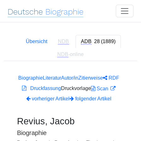
Deutsche
Biographie
Übersicht
NDB
ADB
28 (1889)
NDB
-online
Biographie
Literatur
Autor/in
Zitierweise
RDF
Druckfassung
Druckvorlage
Scan
vorheriger Artikel
folgender Artikel
Revius, Jacob
Biographie