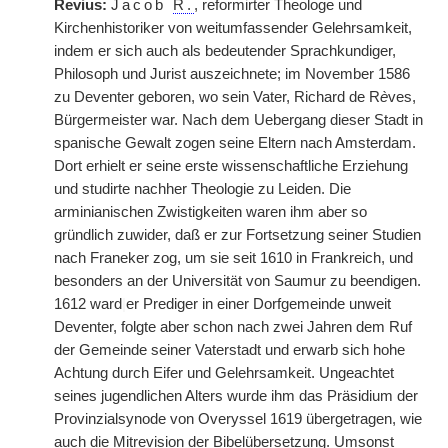
Revius:
Jacob
R.
, reformirter Theologe und
Kirchenhistoriker von weitumfassender Gelehrsamkeit,
indem er sich auch als bedeutender Sprachkundiger,
Philosoph und Jurist auszeichnete; im November 1586
zu Deventer geboren, wo sein Vater, Richard de R
è
ves,
Bürgermeister war. Nach dem Uebergang dieser Stadt in
spanische Gewalt zogen seine Eltern nach Amsterdam.
Dort erhielt er seine erste wissenschaftliche Erziehung
und studirte nachher Theologie zu Leiden. Die
arminianischen Zwistigkeiten waren ihm aber so
gründlich zuwider, daß er zur Fortsetzung seiner Studien
nach Franeker zog, um sie seit 1610 in Frankreich, und
besonders an der Universität von Saumur zu beendigen.
1612 ward
|
er Prediger in einer Dorfgemeinde unweit
Deventer, folgte aber schon nach zwei Jahren dem Ruf
der Gemeinde seiner Vaterstadt und erwarb sich hohe
Achtung durch Eifer und Gelehrsamkeit. Ungeachtet
seines jugendlichen Alters wurde ihm das Präsidium der
Provinzialsynode von Overyssel 1619 übergetragen, wie
auch die Mitrevision der Bibelübersetzung. Umsonst