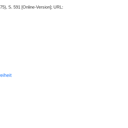
875), S. 591 [Online-Version]; URL:
reiheit