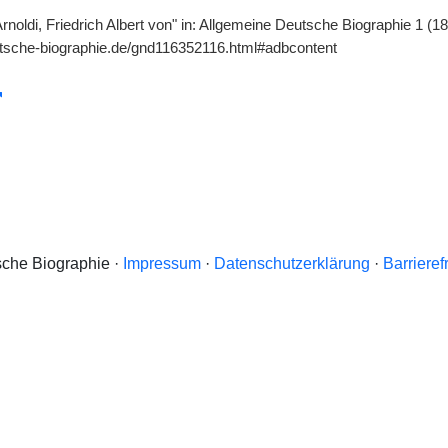
Arnoldi, Friedrich Albert von" in: Allgemeine Deutsche Biographie 1 (1
tsche-biographie.de/gnd116352116.html#adbcontent
che Biographie ·
Impressum
·
Datenschutzerklärung
·
Barrieref