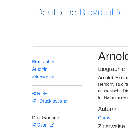
Deutsche
Biographie
Arnold
Biographie
Biographie
Autor/in
Zitierweise
Arnoldi:
Frie
Herborn, studir
nassanische Die
RDF
für Naturkunde 
Druckfassung
Autor/in
Druckvorlage
Carus.
Scan
Zitierweise