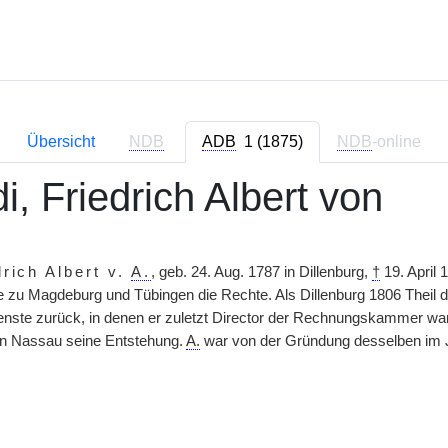
Übersicht
NDB
ADB
1 (1875)
NDB
-online
i, Friedrich Albert von
drich Albert v.
A.
, geb. 24. Aug. 1787 in Dillenburg,
†
19. April 
te zu Magdeburg und Tübingen die Rechte. Als Dillenburg 1806 Theil 
nste zurück, in denen er zuletzt Director der Rechnungskammer war.
in Nassau seine Entstehung.
A.
war von der Gründung desselben im J.