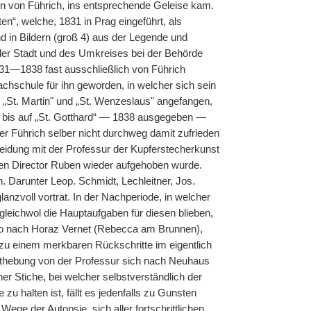
en von Führich, ins entsprechende Geleise kam.
“, welche, 1831 in Prag eingeführt, als
 in Bildern (groß 4) aus der Legende und
der Stadt und des Umkreises bei der Behörde
31—1838 fast ausschließlich von Führich
chschule für ihn geworden, in welcher sich sein
 „St. Martin" und „St. Wenzeslaus" angefangen,
th“ bis auf „St. Gotthard“ — 1838 ausgegeben —
r Führich selber nicht durchweg damit zufrieden
eidung mit der Professur der Kupferstecherkunst
nden Director Ruben wieder aufgehoben wurde.
. Darunter Leop. Schmidt, Lechleitner, Jos.
anzvoll vortrat. In der Nachperiode, in welcher
 gleichwol die Hauptaufgaben für diesen blieben,
o nach Horaz Vernet (Rebecca am Brunnen),
h zu einem merkbaren Rückschritte im eigentlich
thebung von der Professur sich nach Neuhaus
 Stiche, bei welcher selbstverständlich der
 halten ist, fällt es jedenfalls zu Gunsten
ege der Autopsie, sich aller fortschrittlichen