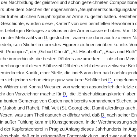
 der Nachbildung der geistvoll und schön gezeichneten Composition
s über dem Stechen der sogenannten „Neujahrsentschuldigungskarten
er früher üblichen Neujahrsgabe an Arme zu gelten hatten. Bestehend
 Geschichte, wurden diese „Karten“ von den bemittelten Bewohnern 
es beliebigen Betrages zu Gunsten der Armencasse erhoben. Von 18
h in der Mehrzahl von
D.
gestochen, waren sie dann auch zu einer Na
eln, sein Stichel in correctes Figurenzeichnen einüben konnte. Von
„St. Procopius", der „Geburt Christi", „St. Elisabetha", „Boas und Ru
tiche immerhin als die besten Döbler's anzumerken — obschon Meiste
nhange mit dieser Blüthezeit Döbler's steht dessen zeitweise Bekl
miedirector Kadlik, einer Stelle, die indeß von dem bald nachfolge
en sich jedoch schon einige ganz wackere Schüler bei
D.
eingefunden
s Wildner und Konrad Wiesner, von welchen absonderlich der letzte gl
ehr den Vorzeichner machte für
D.
, die „Entschuldigungskarten“ aber
m bunten Gemenge von Copien nach bereits vorhandenen Stichen, s
r (Jakob und Rahel), Phil. Veit (St. Georg) etc. Damit allerdings auc
Wesen, was zum Theil dadurch erklärbar wird, daß
D.
|
nach seiner En
in außer Fühlung kam mit Kunstgenossen. In der Werthmessung seiner
der Kupferstecherei in Prag zu Anfang dieses Jahrhunderts im Auge zu
Wagschale, daß er in zeitgemäßer Fortentwicklung, und zwar auf dem W