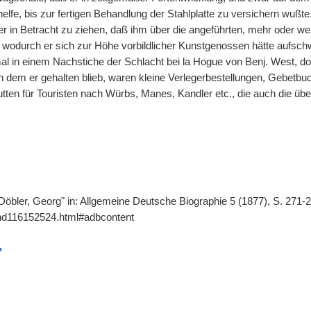
lfe, bis zur fertigen Behandlung der Stahlplatte zu versichern wußte
er in Betracht zu ziehen, daß ihm über die angeführten, mehr oder w
wodurch er sich zur Höhe vorbildlicher Kunstgenossen hätte aufsch
l in einem Nachstiche der Schlacht bei la Hogue von Benj. West, do
n dem er gehalten blieb, waren kleine Verlegerbestellungen, Gebetbu
tten für Touristen nach Würbs, Manes, Kandler etc., die auch die übe
"Döbler, Georg" in: Allgemeine Deutsche Biographie 5 (1877), S. 271-
gnd116152524.html#adbcontent