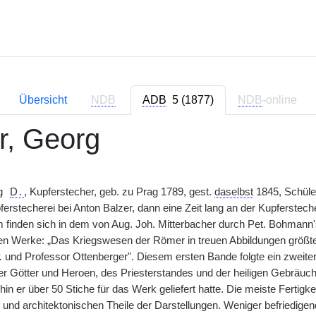
Übersicht
NDB
ADB
5 (1877)
NDB
-online
r, Georg
rg
D.
, Kupferstecher, geb. zu Prag 1789, gest.
daselbst
1845, Schüle
pferstecherei bei Anton Balzer, dann eine Zeit lang an der Kupferst
m finden sich in dem von Aug. Joh. Mitterbacher durch Pet. Bohmann's
 Werke: „Das Kriegswesen der Römer in treuen Abbildungen größten
.
und Professor Ottenberger". Diesem ersten Bande folgte ein zweiter 
r Götter und Heroen, des Priesterstandes und der heiligen Gebräuche,
hin er über 50 Stiche für das Werk geliefert hatte. Die meiste Fertigke
 und architektonischen Theile der Darstellungen. Weniger befriedigend 