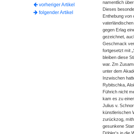
namentlich über
vorheriger Artikel
Dieses besonder
folgender Artikel
Enthebung von d
vaterländischen
gegen Erlag ein
gezeichnet, auc
Geschmack vered
fortgesetzt mit 
bleiben diese S
war. Zm Zusamme
unter dem Akade
Inzwischen hatt
Rybitschka, Aloi
Führich nicht m
kam es zu eine
Julius v. Schnor
künstlerischen 
zurückzog, mith
gesunkene Stand 
Döbler's in die 