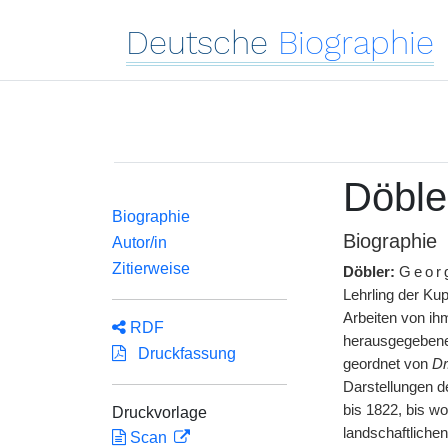
Deutsche
Biographie
Döble
Biographie
Biographie
Autor/in
Zitierweise
Döbler:
Geo
Lehrling der Ku
Arbeiten von ih
RDF
herausgegebenen
Druckfassung
geordnet von
Dr
Darstellungen de
bis 1822, bis wo
Druckvorlage
landschaftlichen
Scan