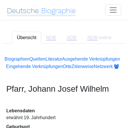
Deutsche
Biographie
Übersicht
NDB
ADB
NDB
-online
Biographien
Quellen
Literatur
Ausgehende Verknüpfungen
Eingehende Verknüpfungen
Orte
Zitierweise
Netzwerk
Pfarr, Johann Josef Wilhelm
Lebensdaten
erwähnt 19. Jahrhundert
Geburtsort