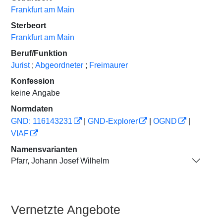
Frankfurt am Main
Sterbeort
Frankfurt am Main
Beruf/Funktion
Jurist
;
Abgeordneter
;
Freimaurer
Konfession
keine Angabe
Normdaten
GND: 116143231
|
GND-Explorer
|
OGND
|
VIAF
Namensvarianten
Pfarr, Johann Josef Wilhelm
Vernetzte Angebote