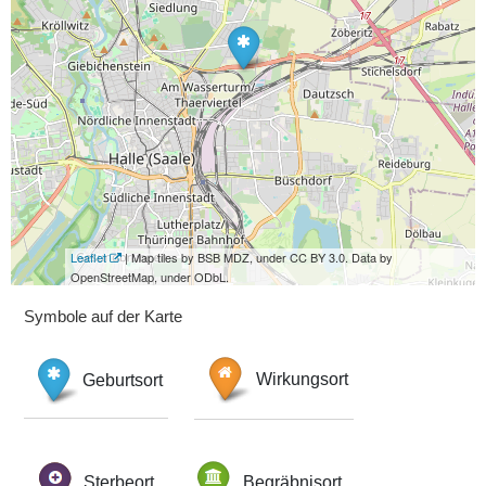
Leaflet
| Map tiles by BSB MDZ, under CC BY 3.0. Data by
OpenStreetMap, under ODbL.
Symbole auf der Karte
Geburtsort
Wirkungsort
Sterbeort
Begräbnisort