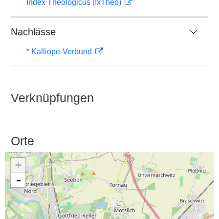
Index Theologicus (IxTheo)
Nachlässe
* Kalliope-Verbund
Verknüpfungen
Orte
+
-