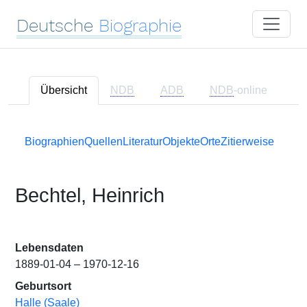
Deutsche
Biographie
Übersicht
NDB
ADB
NDB
-online
Biographien
Quellen
Literatur
Objekte
Orte
Zitierweise
Bechtel, Heinrich
Lebensdaten
1889-01-04 – 1970-12-16
Geburtsort
Halle (Saale)