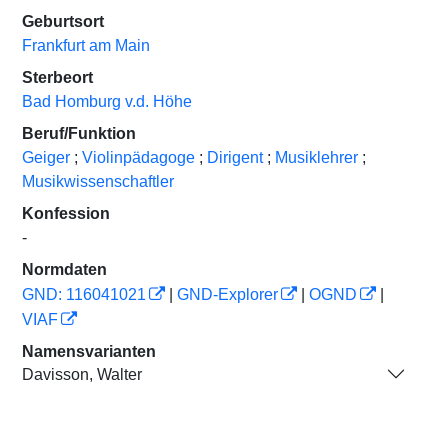
Geburtsort
Frankfurt am Main
Sterbeort
Bad Homburg v.d. Höhe
Beruf/Funktion
Geiger
;
Violinpädagoge
;
Dirigent
;
Musiklehrer
;
Musikwissenschaftler
Konfession
-
Normdaten
GND: 116041021
|
GND-Explorer
|
OGND
|
VIAF
Namensvarianten
Davisson, Walter