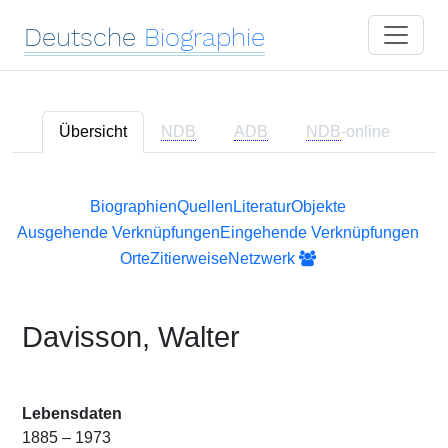
Deutsche
Biographie
Übersicht
NDB
ADB
NDB
-online
Biographien
Quellen
Literatur
Objekte
Ausgehende Verknüpfungen
Eingehende Verknüpfungen
Orte
Zitierweise
Netzwerk
Davisson, Walter
Lebensdaten
1885 – 1973