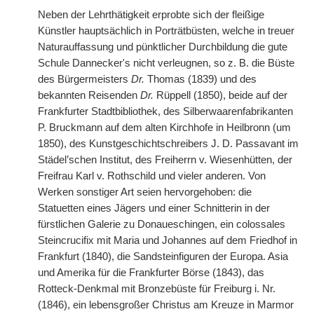
Neben der Lehrthätigkeit erprobte sich der fleißige
Künstler hauptsächlich in Porträtbüsten, welche in treuer
Naturauffassung und pünktlicher Durchbildung die gute
Schule Dannecker's nicht verleugnen, so z. B. die Büste
des Bürgermeisters
Dr.
Thomas (1839) und des
bekannten Reisenden
Dr.
Rüppell (1850), beide auf der
Frankfurter Stadtbibliothek, des Silberwaarenfabrikanten
P. Bruckmann auf dem alten Kirchhofe in Heilbronn (um
1850), des Kunstgeschichtschreibers J. D. Passavant im
Städel’schen Institut, des Freiherrn v. Wiesenhütten, der
Freifrau Karl v. Rothschild und vieler anderen. Von
Werken sonstiger Art seien hervorgehoben: die
Statuetten eines Jägers und einer Schnitterin in der
fürstlichen Galerie zu Donaueschingen, ein colossales
Steincrucifix mit Maria und Johannes auf dem Friedhof in
Frankfurt (1840), die Sandsteinfiguren der Europa. Asia
und Amerika für die Frankfurter Börse (1843), das
Rotteck-Denkmal mit Bronzebüste für Freiburg i. Nr.
(1846), ein lebensgroßer Christus am Kreuze in Marmor