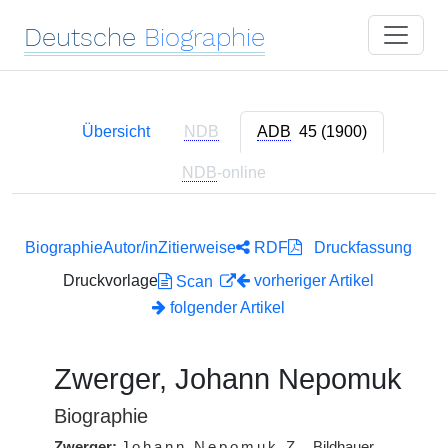
Deutsche
Biographie
Übersicht
NDB
ADB
45 (1900)
NDB
-online
Biographie
Autor/in
Zitierweise
RDF
Druckfassung
Druckvorlage
vorheriger Artikel
Scan
folgender Artikel
Zwerger, Johann Nepomuk
Biographie
Zwerger:
Johann Nepomuk
Z.
, Bildhauer,