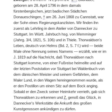
geboren am 28. April 1796 in dem damals
fürstenbergischen, jetzt badischen Städtchen
Donaueschingen,
†
am 26. Juni 1868 zu Cannstatt, war
der Sohn eines Regierungskanzlisten. Wir finden ihn
zuerst als Lehrling in dem Atelier von Dannecker zu
Stuttgart.
|
Im Württ. Jahrbuch hsg. von Memminger
(Jahrg. 3/4, 1821, S. 106) und in Thiele. Thorwaldsen's
Leben, deutsch von Helms (Bd. 2, S. 7 f.) wird — beide
Male ohne Nennung seines Namens — erzählt, wie er im
J. 1819 auf die Nachricht, daß Thorwaldsen nach
Stuttgart komme, von einer Fußreise heimeilte und auf
der letzten Poststation vor Stuttgart bei Waldenbuch von
dem dänischen Meister und seinem Gefährten, dem
Maler Lund, in den Wagen hereingenommen wurde, als
er den Postillon um einen Sitz auf dem Bock anging.
Sobald er den Zweck seiner Heimkehr verrieth, gab sich
Thorwaldsen zu erkennen und
Z.
genoß das Glück, in
Dannecker's Werkstätte die Ankunft des großen
Kunstgenossen ankündigen zu dürfen.