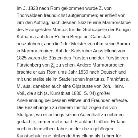
Im J. 1823 nach Rom gekommen wurde
Z.
von
Thorwaldsen freundlichst aufgenommen; er erhielt von
ihm den Auftrag, nach dessen Skizze eine Marmorstatue
des Evangelisten Marcus für die Grabcapelle der Königin
Katharina auf dem Rothen Berge bei Cannstatt
auszuführen; auch ließ der Meister von ihm seine Aurora
in Marmor copiren. Auf der Karlsruher Ausstellung von
1825 waren die Büsten des Fürsten und der Fürstin von
Fürstenberg von
Z.
zu sehen. Andere Marmorarbeiten
brachte er aus Rom ums Jahr 1830 nach Deutschland
mit und stellte sie im Städel’schen Institut zu Frankfurt a.
M. aus, daneben auch eine Gipsbüste von Joh. Heinr.
Voß, die sich (s. Kunstblatt 1830, S. 94) großer
Anerkennung bei dessen Wittwe und Freunden erfreute.
Die Beziehungen zu diesem Institut zogen ihn von
Stuttgart, wo er anfangs seinen Aufenthalt zu nehmen
gedachte, immer mehr nach Frankfurt hinüber. Er fand
noch in demselben Jahre an der dazu gehörigen
Kunstschule eine bleibende Anstellung als Lehrer für