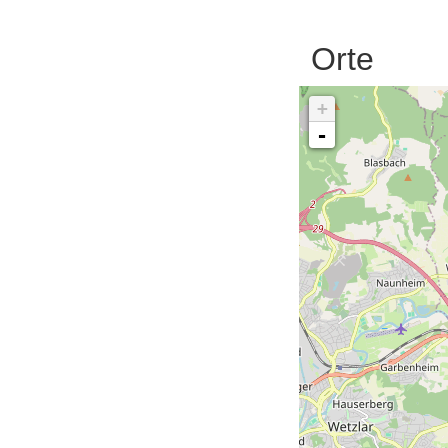
Orte
+
-