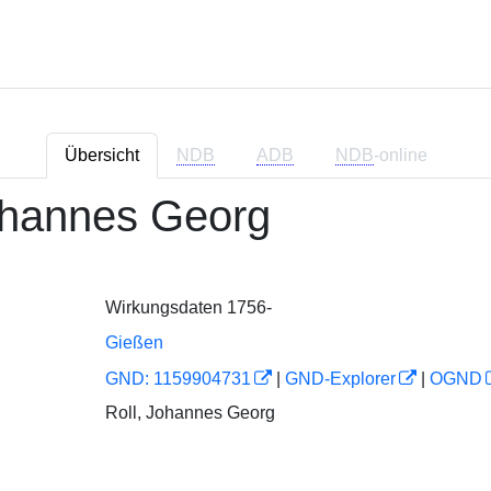
Übersicht
NDB
ADB
NDB
-online
ohannes Georg
Wirkungsdaten 1756-
Gießen
GND: 1159904731
|
GND-Explorer
|
OGND
Roll, Johannes Georg