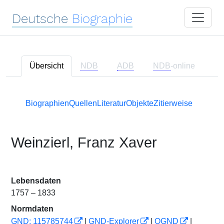
Deutsche
Biographie
Übersicht
NDB
ADB
NDB
-online
Biographien
Quellen
Literatur
Objekte
Zitierweise
Weinzierl, Franz Xaver
Lebensdaten
1757 – 1833
Normdaten
GND: 115785744
|
GND-Explorer
|
OGND
|