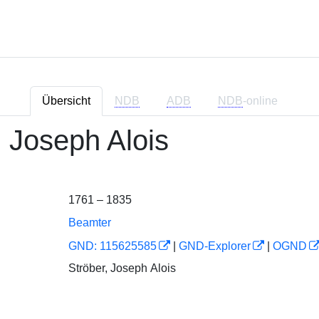
Übersicht
NDB
ADB
NDB
-online
, Joseph Alois
1761 – 1835
Beamter
GND: 115625585
|
GND-Explorer
|
OGND
Ströber, Joseph Alois