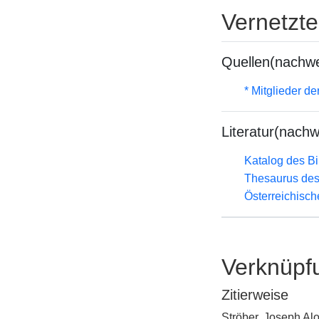
Vernetzt
Quellen(nachwe
* Mitglieder 
Literatur(nachw
Katalog des B
Thesaurus des
Österreichisc
Verknüpf
Zitierweise
Ströber, Joseph Alo