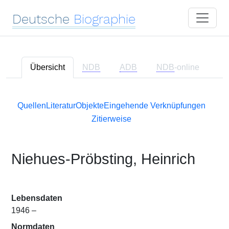
Deutsche
Biographie
Übersicht
NDB
ADB
NDB
-online
Quellen
Literatur
Objekte
Eingehende Verknüpfungen
Zitierweise
Niehues-Pröbsting, Heinrich
Lebensdaten
1946 –
Normdaten