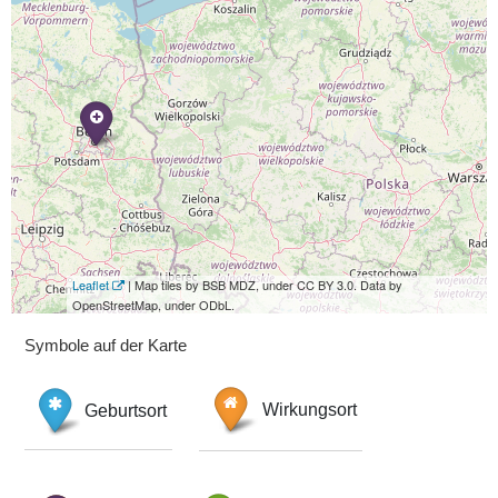
Leaflet
| Map tiles by BSB MDZ, under CC BY 3.0. Data by
OpenStreetMap, under ODbL.
Symbole auf der Karte
Geburtsort
Wirkungsort