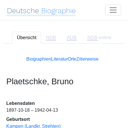
Deutsche
Biographie
Übersicht
NDB
ADB
NDB
-online
Biographien
Literatur
Orte
Zitierweise
Plaetschke, Bruno
Lebensdaten
1897-10-18 – 1942-04-13
Geburtsort
Kampen (Landkr. Strehlen)