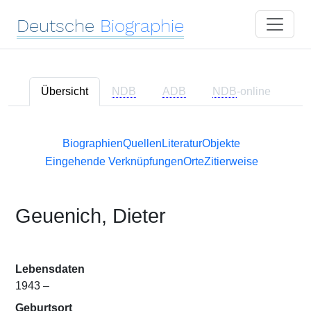
Deutsche
Biographie
Übersicht
NDB
ADB
NDB
-online
Biographien
Quellen
Literatur
Objekte
Eingehende Verknüpfungen
Orte
Zitierweise
Geuenich, Dieter
Lebensdaten
1943 –
Geburtsort