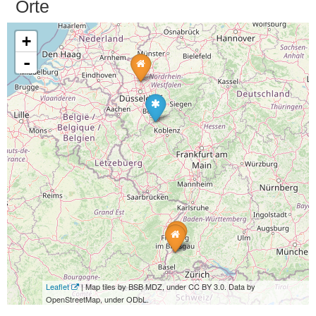
Orte
+
-
Leaflet
| Map tiles by BSB MDZ, under CC BY 3.0. Data by
OpenStreetMap, under ODbL.