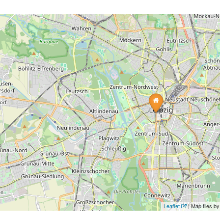
Leaflet
| Map tiles 