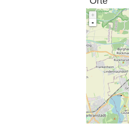
Orte
+
-