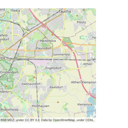
by BSB MDZ, under CC BY 3.0. Data by OpenStreetMap, under ODbL.