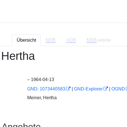
Übersicht
NDB
ADB
NDB
-online
 Hertha
– 1964-04-13
GND: 1073440583
|
GND-Explorer
|
OGND
Meiner, Hertha
e Angebote