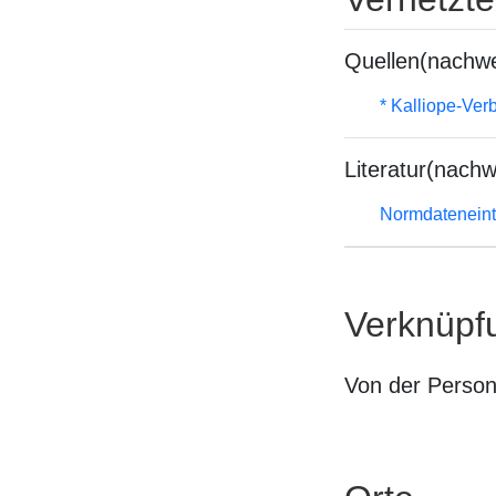
Quellen(nachwe
* Kalliope-Ve
Literatur(nachw
Normdateneint
Verknüpf
Von der Perso