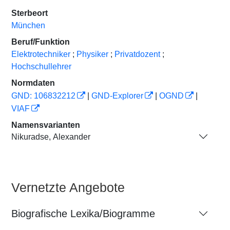
Sterbeort
München
Beruf/Funktion
Elektrotechniker
;
Physiker
;
Privatdozent
;
Hochschullehrer
Normdaten
GND: 106832212
|
GND-Explorer
|
OGND
|
VIAF
Namensvarianten
Nikuradse, Alexander
Vernetzte Angebote
Biografische Lexika/Biogramme