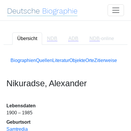
Deutsche
Biographie
Übersicht
NDB
ADB
NDB
-online
Biographien
Quellen
Literatur
Objekte
Orte
Zitierweise
Nikuradse, Alexander
Lebensdaten
1900 – 1985
Geburtsort
Samtredia