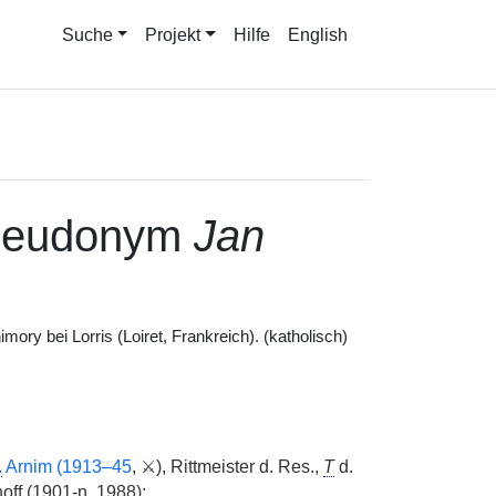
Suche
Projekt
Hilfe
English
seudonym
Jan
ory bei Lorris (Loiret, Frankreich). (katholisch)
.
Arnim (1913–45
, ⚔), Rittmeister d. Res.,
T
d.
ff (1901-
n.
1988);