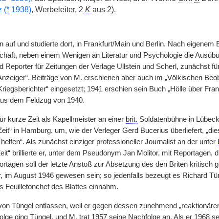
 (
*
1938)
, Werbeleiter, 2
K
aus 2).
 auf und studierte dort, in Frankfurt/Main und Berlin. Nach eigenem
haft, neben einem Wenigen an Literatur und Psychologie die Ausübung
d Reporter für Zeitungen der Verlage Ullstein und Scherl, zunächst für
Anzeiger“. Beiträge von
M.
erschienen aber auch im „Völkischen Beobac
riegsberichter“ eingesetzt; 1941 erschien sein Buch „Hölle über Fran
aus dem Feldzug von 1940.
ür kurze Zeit als Kapellmeister an einer
brit.
Soldatenbühne in Lübeck. 
eit“ in Hamburg, um, wie der Verleger Gerd Bucerius überliefert, „die
elfen“. Als zunächst einziger professioneller Journalist an der unter
it“ brillierte er, unter dem Pseudonym Jan Molitor, mit Reportagen, 
ortagen soll der letzte Anstoß zur Absetzung des den Briten kritisch
 im August 1946 gewesen sein; so jedenfalls bezeugt es Richard T
s Feuilletonchef des Blattes einnahm.
on Tüngel entlassen, weil er gegen dessen zunehmend „reaktionären“ 
 Folge ging Tüngel, und
M.
trat 1957 seine Nachfolge an. Als er 1968 