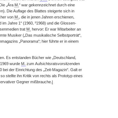
 Die „Ära
M.
“ war gekennzeichnet durch eine
. Die Auflage des Blattes steigerte sich in
ücher von
M.
, die in jenen Jahren erschienen,
 im Jahre 1“ (1960, ²1968) und die Glossen-
ssenmedien trat
M.
hervor: Er war Mitarbeiter an
mte Musiker („Das musikalische Selbstporträt“,
hmagazins „Panorama“; hier führte er in einem
en. Es entstanden Bücher wie „Deutschland,
. 1969 wurde
M.
zum Aufsichtsratsvorsitzenden
0 bei der Einrichtung des „Zeit-Magazin“. Galt er
so stellte ihn Kritik von rechts als Prototyp eines
servativer Gegner mißbrauche.
|