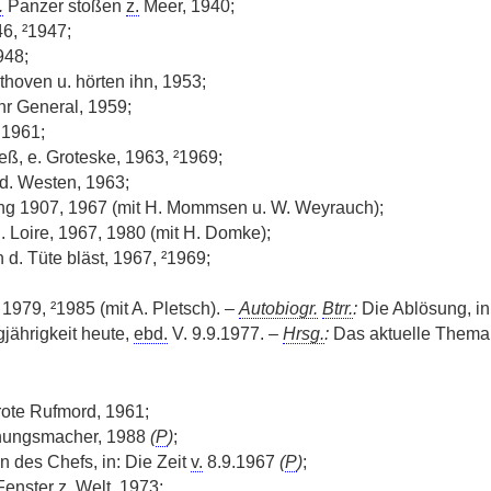
.
Panzer stoßen
z.
Meer, 1940;
6, ²1947;
948;
hoven u. hörten ihn, 1953;
ihr General, 1959;
, 1961;
ß, e. Groteske, 1963, ²1969;
d. Westen, 1963;
ang 1907, 1967 (mit H. Mommsen u. W. Weyrauch);
. Loire, 1967, 1980 (mit H. Domke);
 d. Tüte bläst, 1967, ²1969;
1979, ²1985 (mit A. Pletsch). –
Autobiogr.
Btrr.
:
Die Ablösung, in
gjährigkeit heute,
ebd.
V. 9.9.1977. –
Hrsg.
:
Das aktuelle Thema, 
 rote Rufmord, 1961;
inungsmacher, 1988
(
P
)
;
n des Chefs, in: Die Zeit
v.
8.9.1967
(
P
)
;
 Fenster
z.
Welt, 1973;