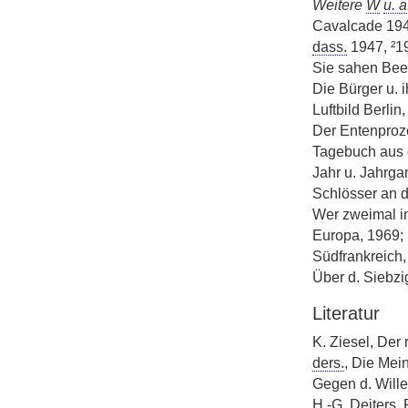
Weitere
W
u. a
Cavalcade 194
dass.
1947, ²1
Sie sahen Beet
Die Bürger u. 
Luftbild Berlin
Der Entenproze
Tagebuch aus 
Jahr u. Jahrg
Schlösser an d
Wer zweimal in
Europa, 1969;
Südfrankreich, 
Über d. Siebzi
Literatur
K. Ziesel, Der
ders.
, Die Me
Gegen d. Wille
H.-G. Deiters,