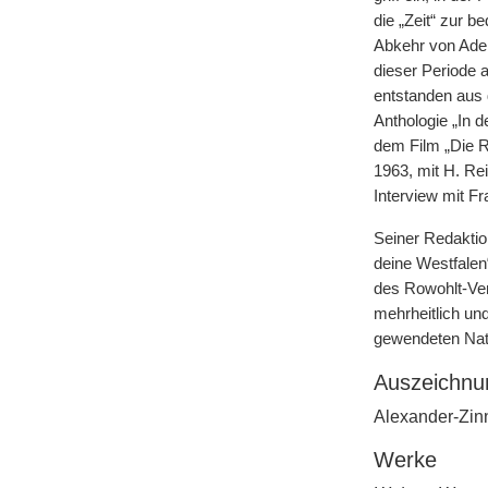
die „Zeit“ zur 
Abkehr von Adena
dieser Periode 
entstanden aus 
Anthologie „In 
dem Film „Die R
1963, mit H. Re
Interview mit F
Seiner Redaktion
deine Westfalen
des Rowohlt-Verl
mehrheitlich und
gewendeten Nati
Auszeichnu
Alexander-Zinn
Werke