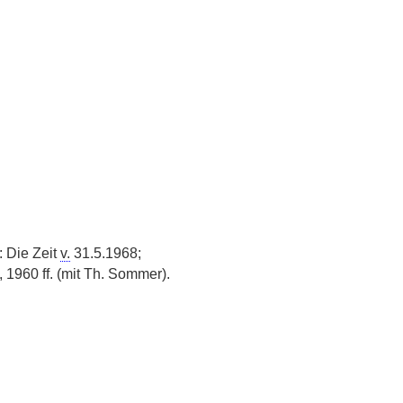
: Die Zeit
v.
31.5.1968;
1960 ff. (mit Th. Sommer).