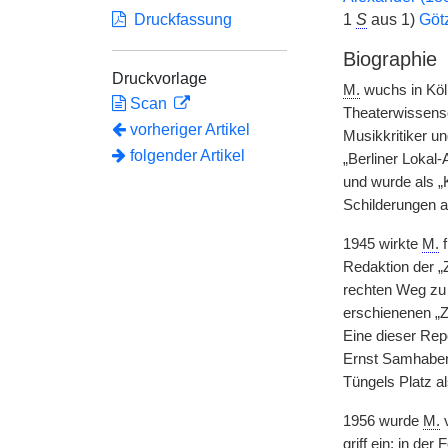
Druckfassung
1
S
aus 1)
Götz
Biographie
Druckvorlage
M.
wuchs in Köln
Scan
Theaterwissensc
vorheriger Artikel
Musikkritiker un
folgender Artikel
„Berliner Lokal-
und wurde als „K
Schilderungen 
1945 wirkte
M.
f
Redaktion der „Z
rechten Weg zu h
erschienenen „Ze
Eine dieser Rep
Ernst Samhaber,
Tüngels Platz al
1956 wurde
M.
v
griff ein; in der