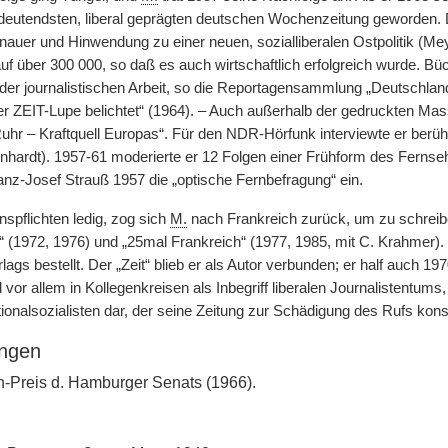
bedeutendsten, liberal geprägten deutschen Wochenzeitung geworden.
uer und Hinwendung zu einer neuen, sozialliberalen Ostpolitik (Meyn)
auf über 300 000, so daß es auch wirtschaftlich erfolgreich wurde. B
der journalistischen Arbeit, so die Reportagensammlung „Deutschland
der ZEIT-Lupe belichtet“ (1964). – Auch außerhalb der gedruckten Ma
uhr – Kraftquell Europas“. Für den NDR-Hörfunk interviewte er berüh
inhardt). 1957-61 moderierte er 12 Folgen einer Frühform des Fernse
ranz-Josef Strauß 1957 die „optische Fernbefragung“ ein.
spflichten ledig, zog sich
M.
nach Frankreich zurück, um zu schreib
“ (1972, 1976) und „25mal Frankreich“ (1977, 1985, mit C. Krahmer)
ags bestellt. Der „Zeit“ blieb er als Autor verbunden; er half auch 197
 vor allem in Kollegenkreisen als Inbegriff liberalen Journalistentums, 
onalsozialisten dar, der seine Zeitung zur Schädigung des Rufs kon
ngen
-Preis d. Hamburger Senats (1966).