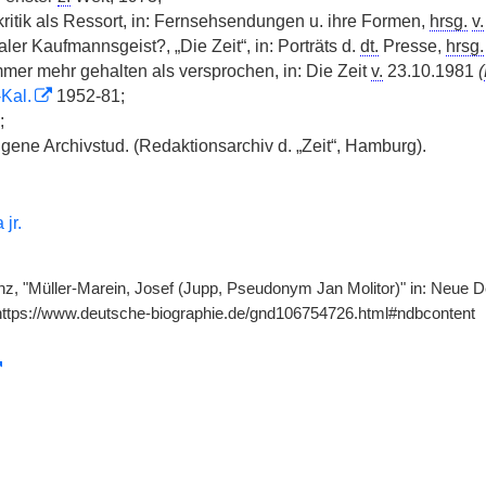
tkritik als Ressort, in: Fernsehsendungen u. ihre Formen,
hrsg.
v.
ler Kaufmannsgeist?, „Die Zeit“, in: Porträts d.
dt.
Presse,
hrsg.
mmer mehr gehalten als versprochen, in: Die Zeit
v.
23.10.1981
(
-Kal.
1952-81;
;
igene Archivstud. (Redaktionsarchiv d. „Zeit“, Hamburg).
jr.
einz, "Müller-Marein, Josef (Jupp, Pseudonym Jan Molitor)" in: Neue D
https://www.deutsche-biographie.de/gnd106754726.html#ndbcontent