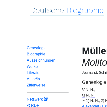
Deutsche
Biographie
Mülle
Genealogie
Biographie
Molito
Auszeichnungen
Werke
Literatur
Journalist, Schri
Autor/in
Genealogie
Zitierweise
V
N. N.
;
M
N. N.
;
Netzwerk
⚭
1)
N. N.
, 2)
RDF
Alexander (18