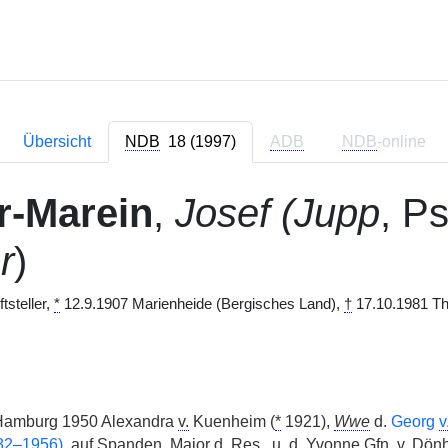
Übersicht
NDB
18 (1997)
ADB
NDB
-online
r-Marein
,
Josef (Jupp
, P
r
)
ftsteller,
*
12.9.1907 Marienheide (Bergisches Land),
†
17.10.1981 Thim
 Hamburg 1950 Alexandra
v.
Kuenheim (
*
1921),
Wwe
d.
Georg
v
82–1956)
, auf Spanden, Major d. Res., u. d. Yvonne
Gfn.
v.
Dönho