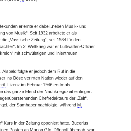
 Bekunden erlernte er dabei „neben Musik- und
 von Musik“. Seit 1932 arbeitete er als
 die „Vossische Zeitung“, seit 1934 für den
hter“. Im 2. Weltkrieg war er Luftwaffen-Offizier
kreich“ mit schwülstigen und linientreuen
Alsbald folgte er jedoch dem Ruf in die
ser ins Böse verirrten Nation wieder auf den
brit.
Lizenz im Februar 1946 erstmals
die das ganze Elend der Nachkriegszeit einfingen.
 gegenüberstehenden Chefredakteurs der „Zeit“,
üngel, der Samhaber nachfolgte, während
M.
Kurs in der Zeitung opponiert hatte. Bucerius
seinen Posten an Marion
Gfn.
Dönhoff übergab, war