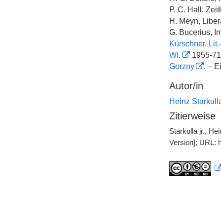
P. C. Hall, Zei
H. Meyn, Libera
G. Bucerius, I
Kürschner, Lit.
Wi.
1955-71
Gorzny
. – E
Autor/in
Heinz Starkulla 
Zitierweise
Starkulla jr., H
Version]; URL: 