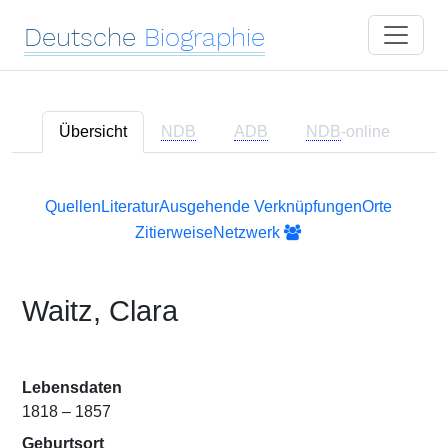
Deutsche
Biographie
Übersicht
NDB
ADB
NDB
-online
Quellen
Literatur
Ausgehende Verknüpfungen
Orte
Zitierweise
Netzwerk
Waitz, Clara
Lebensdaten
1818 – 1857
Geburtsort