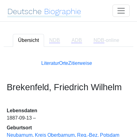
Deutsche
Biographie
Übersicht
NDB
ADB
NDB
-online
Literatur
Orte
Zitierweise
Brekenfeld, Friedrich Wilhelm
Lebensdaten
1887-09-13 –
Geburtsort
Neubarnum, Kreis Oberbarnum, Reg.-Bez. Potsdam