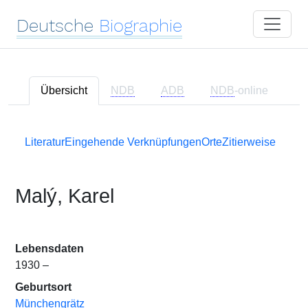
Deutsche
Biographie
Übersicht
NDB
ADB
NDB
-online
Literatur
Eingehende Verknüpfungen
Orte
Zitierweise
Malý, Karel
Lebensdaten
1930 –
Geburtsort
Münchengrätz