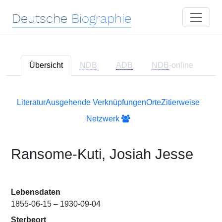
Deutsche
Biographie
Übersicht
NDB
ADB
NDB
-online
Literatur
Ausgehende Verknüpfungen
Orte
Zitierweise
Netzwerk
Ransome-Kuti, Josiah Jesse
Lebensdaten
1855-06-15 – 1930-09-04
Sterbeort