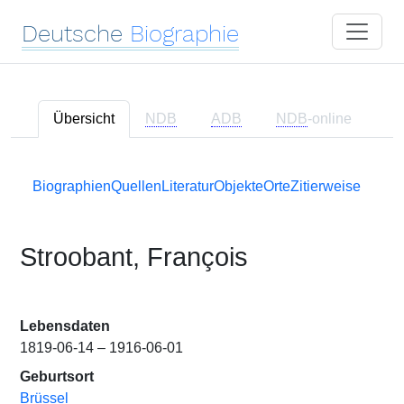
Deutsche
Biographie
Übersicht
NDB
ADB
NDB
-online
Biographien
Quellen
Literatur
Objekte
Orte
Zitierweise
Stroobant, François
Lebensdaten
1819-06-14 – 1916-06-01
Geburtsort
Brüssel