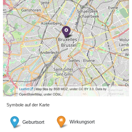
Leaflet
| Map tiles by BSB MDZ, under CC BY 3.0. Data by
OpenStreetMap, under ODbL.
Symbole auf der Karte
Geburtsort
Wirkungsort