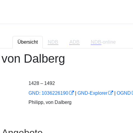
Übersicht
NDB
ADB
NDB
-online
, von Dalberg
1428 – 1492
GND: 1036226190
|
GND-Explorer
|
OGND
Philipp, von Dalberg
e Angebote