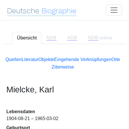
Deutsche
Biographie
Übersicht
NDB
ADB
NDB
-online
Quellen
Literatur
Objekte
Eingehende Verknüpfungen
Orte
Zitierweise
Mielcke, Karl
Lebensdaten
1904-08-21 – 1965-03-02
Geburtsort