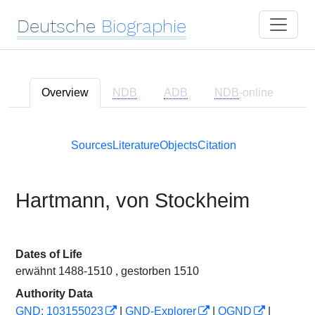
Deutsche
Biographie
Overview
NDB
ADB
NDB
-online
Sources
Literature
Objects
Citation
Hartmann, von Stockheim
Dates of Life
erwähnt 1488-1510 , gestorben 1510
Authority Data
GND: 103155023
|
GND-Explorer
|
OGND
|