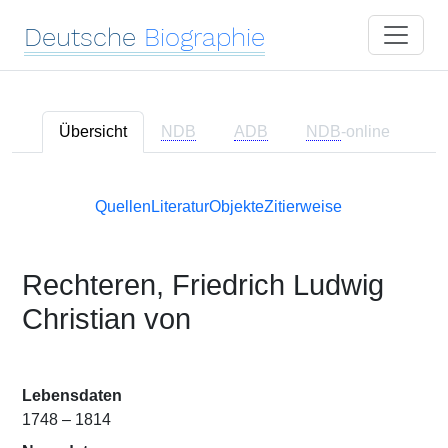
Deutsche
Biographie
Übersicht
NDB
ADB
NDB
-online
Quellen
Literatur
Objekte
Zitierweise
Rechteren, Friedrich Ludwig
Christian von
Lebensdaten
1748 – 1814