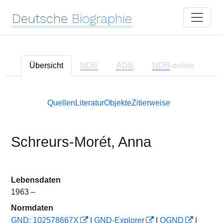
Deutsche
Biographie
Übersicht
NDB
ADB
NDB
-online
Quellen
Literatur
Objekte
Zitierweise
Schreurs-Morét, Anna
Lebensdaten
1963 –
Normdaten
GND: 102578667X
|
GND-Explorer
|
OGND
|