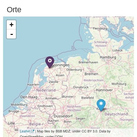
Orte
+
-
Leaflet
| Map tiles by BSB MDZ, under CC BY 3.0. Data by
OpenStreetMap, under ODbL.