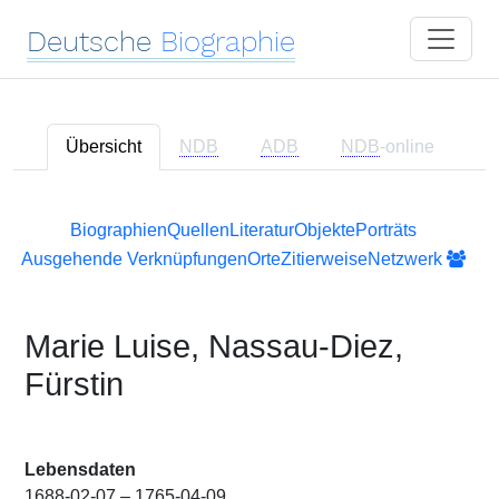
Deutsche
Biographie
Übersicht
NDB
ADB
NDB
-online
Biographien
Quellen
Literatur
Objekte
Porträts
Ausgehende Verknüpfungen
Orte
Zitierweise
Netzwerk
Marie Luise, Nassau-Diez,
Fürstin
Lebensdaten
1688-02-07 – 1765-04-09