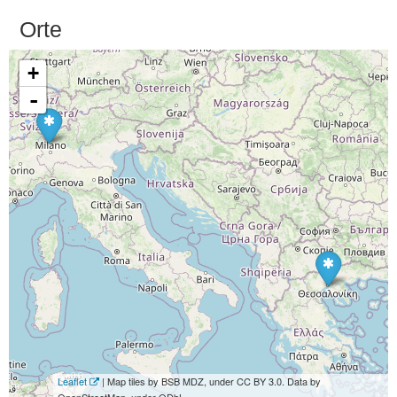
Orte
+
-
Leaflet
| Map tiles by BSB MDZ, under CC BY 3.0. Data by