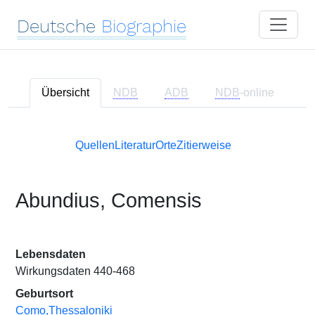
Deutsche
Biographie
Übersicht
NDB
ADB
NDB
-online
Quellen
Literatur
Orte
Zitierweise
Abundius, Comensis
Lebensdaten
Wirkungsdaten 440-468
Geburtsort
Como,Thessaloniki