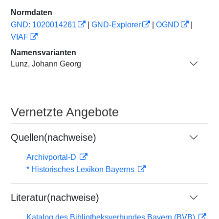
Normdaten
GND: 1020014261
|
GND-Explorer
|
OGND
|
VIAF
Namensvarianten
Lunz, Johann Georg
Vernetzte Angebote
Quellen(nachweise)
Archivportal-D
* Historisches Lexikon Bayerns
Literatur(nachweise)
Katalog des Bibliotheksverbundes Bayern (BVB)