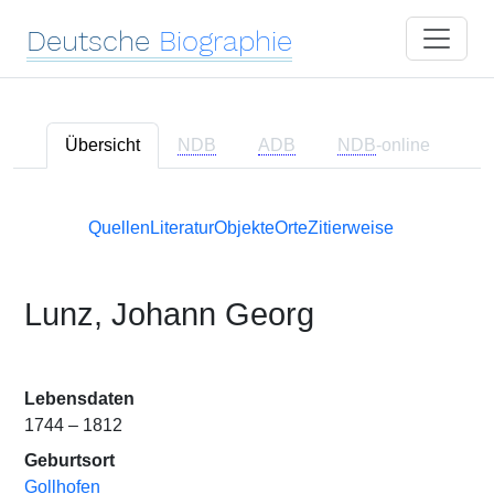
Deutsche
Biographie
Übersicht
NDB
ADB
NDB
-online
Quellen
Literatur
Objekte
Orte
Zitierweise
Lunz, Johann Georg
Lebensdaten
1744 – 1812
Geburtsort
Gollhofen