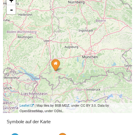
+
-
Leaflet
| Map tiles by BSB MDZ, under CC BY 3.0. Data by
OpenStreetMap, under ODbL.
Symbole auf der Karte