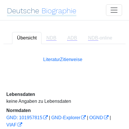
Deutsche
Biographie
Übersicht
NDB
ADB
NDB
-online
Literatur
Zitierweise
Lebensdaten
keine Angaben zu Lebensdaten
Normdaten
GND: 101957815
|
GND-Explorer
|
OGND
|
VIAF