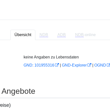
Übersicht
NDB
ADB
NDB
-online
keine Angaben zu Lebensdaten
GND: 101955316
|
GND-Explorer
|
OGND
e Angebote
eise)