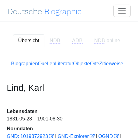
Deutsche
Biographie
Übersicht
NDB
ADB
NDB
-online
Biographien
Quellen
Literatur
Objekte
Orte
Zitierweise
Lind, Karl
Lebensdaten
1831-05-28 – 1901-08-30
Normdaten
GND: 1019372923
|
GND-Explorer
|
OGND
|