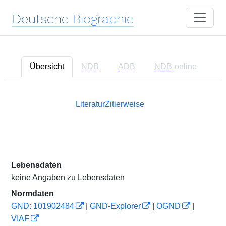
Deutsche
Biographie
Übersicht
NDB
ADB
NDB
-online
Literatur
Zitierweise
Lebensdaten
keine Angaben zu Lebensdaten
Normdaten
GND: 101902484
|
GND-Explorer
|
OGND
|
VIAF