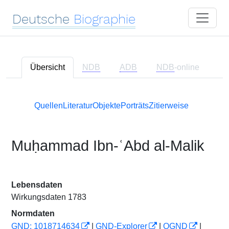
Deutsche
Biographie
Übersicht
NDB
ADB
NDB
-online
Quellen
Literatur
Objekte
Porträts
Zitierweise
Muḥammad Ibn-ʿAbd al-Malik
Lebensdaten
Wirkungsdaten 1783
Normdaten
GND: 1018714634
|
GND-Explorer
|
OGND
|