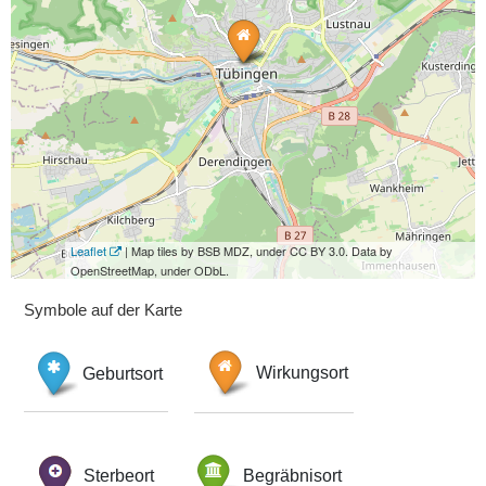
Leaflet
| Map tiles by BSB MDZ, under CC BY 3.0. Data by
OpenStreetMap, under ODbL.
Symbole auf der Karte
Geburtsort
Wirkungsort
Sterbeort
Begräbnisort