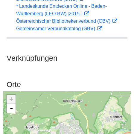
* Landeskunde Entdecken Online - Baden-
Württemberg (LEO-BW) [2015-]
Österreichischer Bibliothekenverbund (OBV)
Gemeinsamer Verbundkatalog (GBV)
Verknüpfungen
Orte
+
-