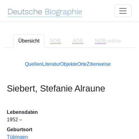
Deutsche
Biographie
Übersicht
NDB
ADB
NDB
-online
Quellen
Literatur
Objekte
Orte
Zitierweise
Siebert, Stefanie Alraune
Lebensdaten
1952 –
Geburtsort
Tübingen