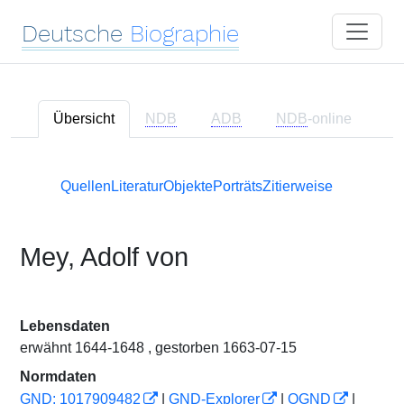
Deutsche
Biographie
Übersicht
NDB
ADB
NDB
-online
Quellen
Literatur
Objekte
Porträts
Zitierweise
Mey, Adolf von
Lebensdaten
erwähnt 1644-1648 , gestorben 1663-07-15
Normdaten
GND: 1017909482
|
GND-Explorer
|
OGND
|