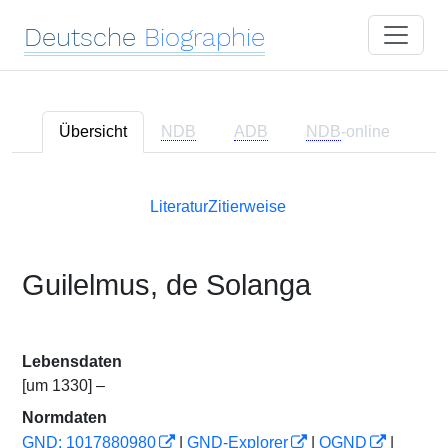
Deutsche
Biographie
Übersicht
NDB
ADB
NDB
-online
Literatur
Zitierweise
Guilelmus, de Solanga
Lebensdaten
[um 1330] –
Normdaten
GND: 1017880980
|
GND-Explorer
|
OGND
|